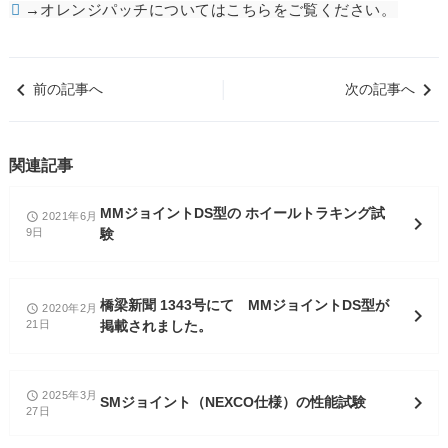
→オレンジパッチについてはこちらをご覧ください。
keyboard_arrow_left
keyboard_arrow_right
│
前の記事へ
次の記事へ
関連記事
MMジョイントDS型の ホイールトラキング試
2021年6月
access_time
chevron_right
9日
験
橋梁新聞 1343号にて MMジョイントDS型が
2020年2月
access_time
chevron_right
21日
掲載されました。
2025年3月
access_time
chevron_right
SMジョイント（NEXCO仕様）の性能試験
27日