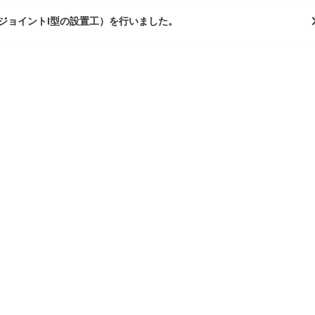
chevro
ジョイントI型の設置工）を行いました。