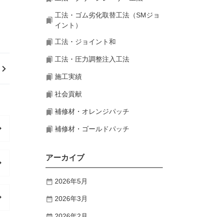
工法・ゴム劣化取替工法（SMジョ
イント）
工法・ジョイント和
工法・圧力調整注入工法
board_arrow_right
施工実績
社会貢献
補修材・オレンジパッチ
n_right
補修材・ゴールドパッチ
アーカイブ
n_right
2026年5月
n_right
2026年3月
2026年2月