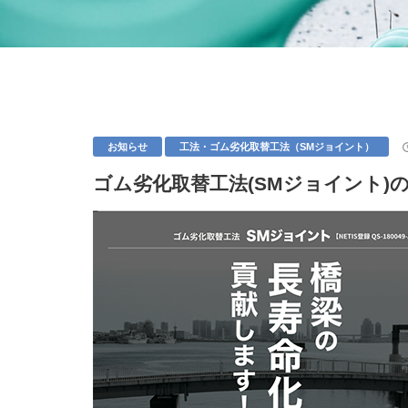
acces
お知らせ
工法・ゴム劣化取替工法（SMジョイント）
ゴム劣化取替工法(SMジョイント)