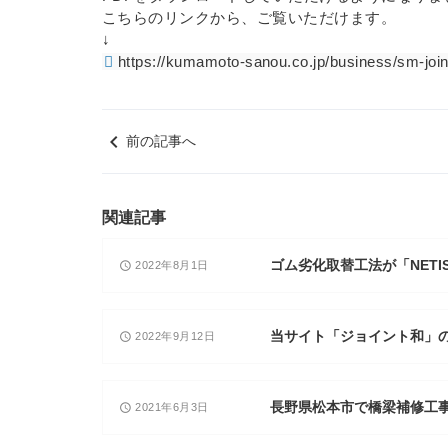
こちらのリンクから、ご覧いただけます。
↓
https://kumamoto-sanou.co.jp/business/sm-join
keyboard_arrow_left
前の記事へ
関連記事
ゴム劣化取替工法が「NETI
2022年8月1日
access_time
当サイト「ジョイント和」
2022年9月12日
access_time
長野県松本市で橋梁補修工
2021年6月3日
access_time