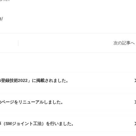
t/
key
│
次の記事へ
chevro
S登録技術2022」に掲載されました。
chevro
のページをリニューアルしました。
chevro
事（SMジョイント工法）を行いました。