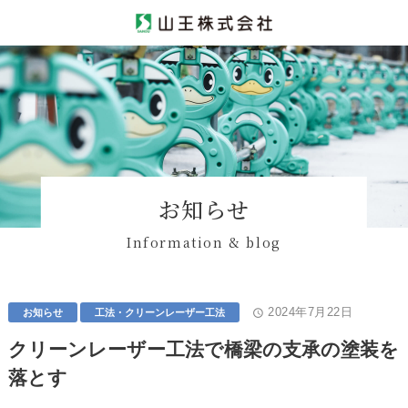
お知らせ
Information & blog
2024年7月22日
access_time
お知らせ
工法・クリーンレーザー工法
クリーンレーザー工法で橋梁の支承の塗装を
落とす