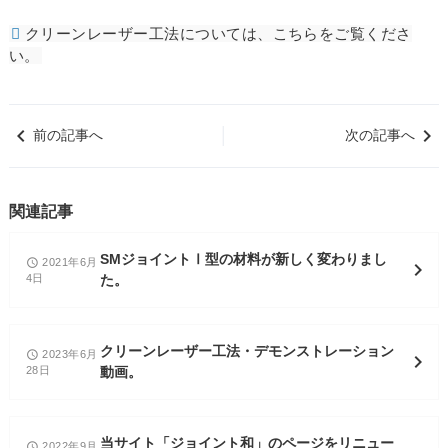
クリーンレーザー工法については、こちらをご覧くださ
い。
keyboard_arrow_left
keyboard_arrow_right
│
前の記事へ
次の記事へ
関連記事
SMジョイントⅠ型の材料が新しく変わりまし
2021年6月
access_time
chevron_right
4日
た。
クリーンレーザー工法・デモンストレーション
2023年6月
access_time
chevron_right
28日
動画。
当サイト「ジョイント和」のページをリニュー
2022年9月
access_time