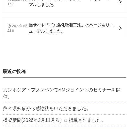
chevron_right
12日
アルしました。
当サイト「ゴム劣化取替工法」のページをリニ
2022年9月
access_time
chevron_right
22日
ューアルしました。
最近の投稿
カンボジア・プノンペンでSMジョイントのセミナーを開
催。
熊本県知事から感謝状をいただきました。
橋梁新聞(2026年2月11月号）に掲載されました。