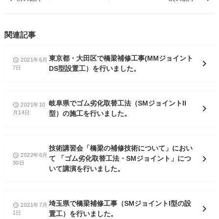
関連記事
東京都・大田区で橋梁補修工事(MMジョイント
2021年6月
access_time
chevron_right
7日
DS型設置工）を行いました。
岐阜県でゴム劣化取替工法（SMジョイントII
2021年10
access_time
chevron_right
月14日
型）の施工を行いました。
技術講習会「橋梁の補修技術について」におい
2022年6月
access_time
chevron_right
て 「ゴム劣化取替工法・SMジョイント」につ
30日
いて講演を行いました。
埼玉県で橋梁補修工事（SMジョイントI型の設
2021年7月
access_time
chevron_right
1日
置工）を行いました。