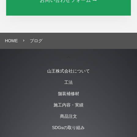
お問い合わせフォーム
HOME
ブログ
navigate_next
keyboard_arrow_up
山王株式会社について
工法
舗装補修材
施工内容・実績
商品注文
SDGsの取り組み