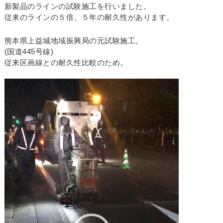
新製品のラインの試験施工を行いました。
従来のラインの５倍、５年の耐久性があります。
熊本県上益城地域振興局の元試験施工。
(国道445号線)
従来区画線との耐久性比較のため。
動
画
プ
レ
ー
ヤ
ー